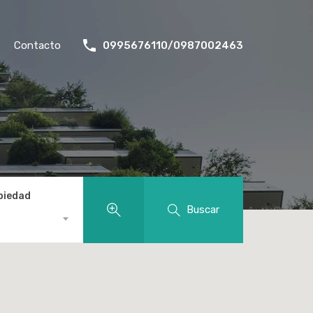
Contacto
0995676110/0987002463
piedad
Buscar