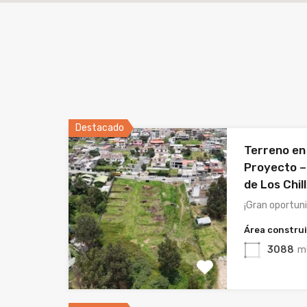
Destacado
Terreno en 
Proyecto – 
de Los Chil
¡Gran oportun
Área constru
3088
m