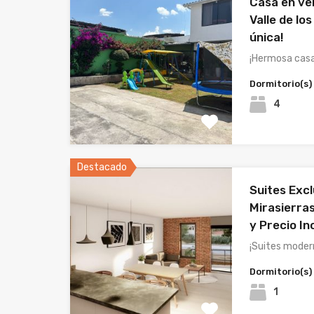
Casa en ve
Valle de los
única!
¡Hermosa casa
Dormitorio(s)
4
Destacado
Suites Exc
Mirasierra
y Precio In
¡Suites moder
Dormitorio(s)
1