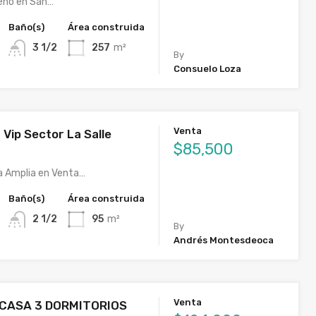
eño en San…
Baño(s)
Área construida
3 1/2
257
m²
By
Consuelo Loza
Venta
Vip Sector La Salle
$85,500
a Amplia en Venta…
Baño(s)
Área construida
2 1/2
95
m²
By
Andrés Montesdeoca
Venta
 CASA 3 DORMITORIOS