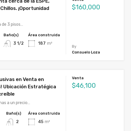
nta cerca de la ESPE,
$160,000
 Chillos. ¡Oportunidad
 de 3 pisos…
Baño(s)
Área construida
3 1/2
187
m²
By
Consuelo Loza
Venta
lusivas en Venta en
$46,100
s! Ubicación Estratégica
creíble
nas a un precio…
Baño(s)
Área construida
2
45
m²