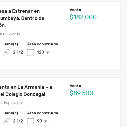
Venta
asa a Estrenar en
$182,000
Cumbayá, Dentro de
ón.
d de vivir en…
Baño(s)
Área construida
2 1/2
120
m²
Venta
enta en La Armenia – a
$89,500
del Colegio Gonzaga!
ar Espera por…
Baño(s)
Área construida
2 1/2
90
m²