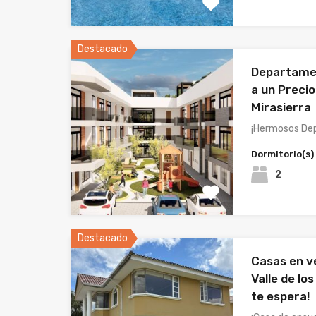
Destacado
Departame
a un Precio
Mirasierra
¡Hermosos De
Dormitorio(s)
2
Destacado
Casas en v
Valle de lo
te espera!