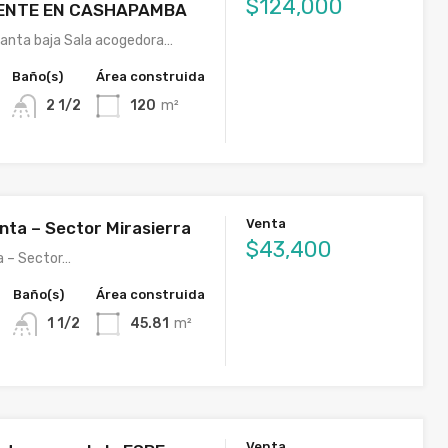
$124,000
IENTE EN CASHAPAMBA
Planta baja Sala acogedora…
Baño(s)
Área construida
2 1/2
120
m²
Venta
nta – Sector Mirasierra
$43,400
a – Sector…
Baño(s)
Área construida
1 1/2
45.81
m²
Venta