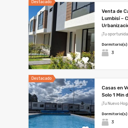
Destacado
Venta de C
Lumbisí – 
Urbanizaci
¡Tu oportunida
Dormitorio(s)
3
Destacado
Casas en V
Solo 1 Min 
¡Tu Nuevo Hog
Dormitorio(s)
3