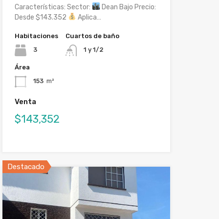
Características: Sector:
Dean Bajo Precio:
Desde $143.352
Aplica…
Habitaciones
Cuartos de baño
3
1 y 1/2
Área
153
m²
Venta
$143,352
Destacado