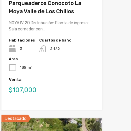
Parqueaderos Conocoto La
Moya Valle de Los Chillos
MOYA IV 20 Distribución: Planta de ingreso:
Sala comedor con…
Habitaciones
Cuartos de baño
3
2 1/2
Área
135
m²
Venta
$107,000
Destacado