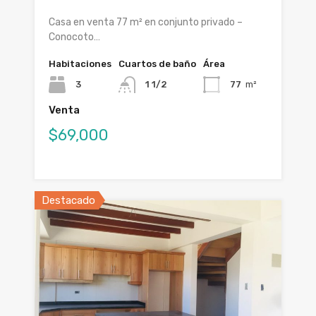
Casa en venta 77 m² en conjunto privado –
Conocoto…
Habitaciones
Cuartos de baño
Área
3
1 1/2
77
m²
Venta
$69,000
Destacado