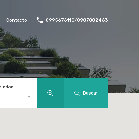
Contacto
0995676110/0987002463
piedad
Buscar