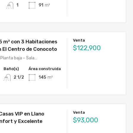
1
91
m²
Venta
5 m² con 3 Habitaciones
$122,900
n El Centro de Conocoto
Planta baja – Sala…
Baño(s)
Área construida
2 1/2
145
m²
Venta
asas VIP en Llano
$93,000
nfort y Excelente