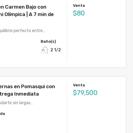
Venta
en Carmen Bajo con
$80
i Olímpica | A 7 min de
uilibrio perfecto entre…
Baño(s)
2 1/2
Venta
ernas en Pomasqui con
$79,500
ntrega Inmediata
udarte sin largas…
ida