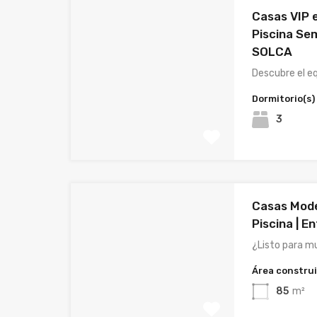
Casas VIP 
Piscina Sem
SOLCA
Descubre el eq
Dormitorio(s)
3
Casas Mod
Piscina | E
¿Listo para m
Área constru
85
m²