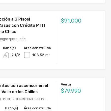
ción a 3 Pisos!
$91,000
Casas con Crédito MITI
no Chico
 hogar que puede…
Baño(s)
Área construida
2 1/2
108.52
m²
Venta
tos con ascensor en el
$79,990
Valle de los Chillos
TOS DE 3 DORMITORIOS CON…
Baño(s)
Área construida