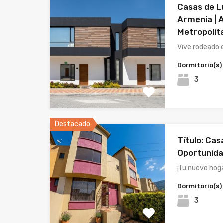
Casas de L
Armenia | 
Metropolit
Vive rodeado 
Dormitorio(s)
3
Destacado
Título: Ca
Oportunidad
¡Tu nuevo hog
Dormitorio(s)
3