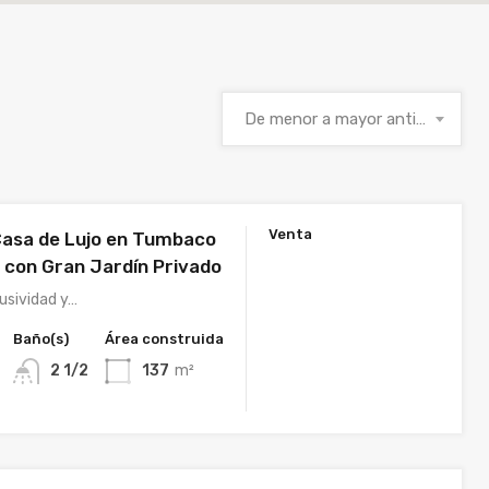
De menor a mayor antigüedad
Venta
Casa de Lujo en Tumbaco
) con Gran Jardín Privado
lusividad y…
Baño(s)
Área construida
2 1/2
137
m²