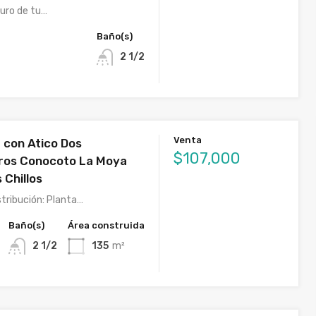
turo de tu…
Baño(s)
2 1/2
Venta
 con Atico Dos
$107,000
ros Conocoto La Moya
 Chillos
stribución: Planta…
Baño(s)
Área construida
2 1/2
135
m²