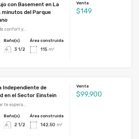
Venta
ujo con Basement en La
$149
A minutos del Parque
ano
de confort y…
Baño(s)
Área construida
3 1/2
115
m²
Venta
sa Independiente de
$99,900
 en el Sector Einstein
ar te espera…
Baño(s)
Área construida
2 1/2
142.50
m²