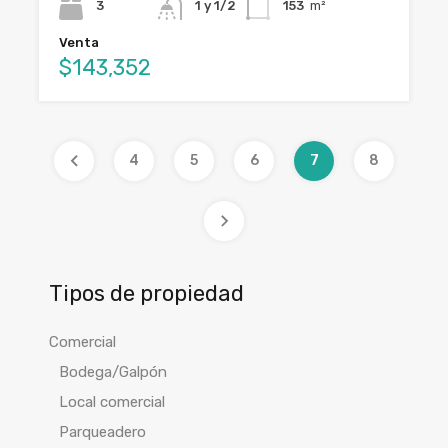
3
1 y 1/2
153
m²
Venta
$143,352
4
5
6
7
8
Tipos de propiedad
Comercial
Bodega/Galpón
Local comercial
Parqueadero