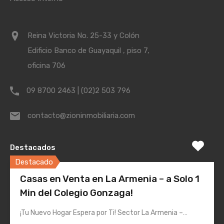
Reina Victoria No. 25-33 y Colón
Edificio Banco de Guayaquil , piso 7,
oficina 706
09 8700 2463 | (02)2 503 796
contacto@zioninmobiliaria.com
Destacados
Destacado
Casas en Venta en La Armenia – a Solo 1
Min del Colegio Gonzaga!
¡Tu Nuevo Hogar Espera por Ti! Sector La Armenia –…