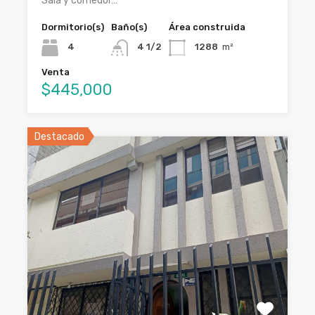
Sala y comedor…
Dormitorio(s)
Baño(s)
Área construida
4
4 1/2
1288
m²
Venta
$445,000
Destacado