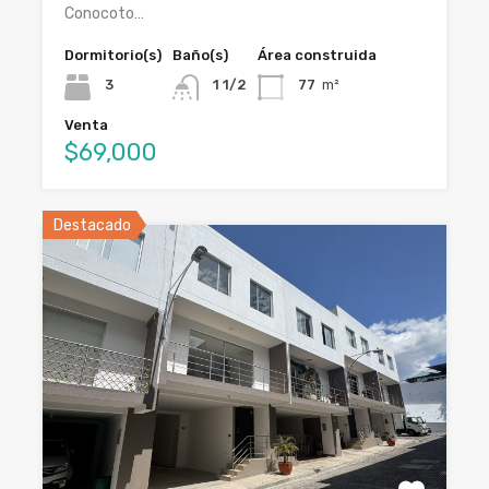
Conocoto…
Dormitorio(s)
Baño(s)
Área construida
3
1 1/2
77
m²
Venta
$69,000
Destacado