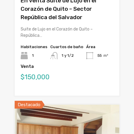
En venta Suite de Lujo en el
Corazón de Quito – Sector
República del Salvador
Suite de Lujo en el Corazón de Quito –
República…
Habitaciones
Cuartos de baño
Área
1
1 y 1/2
55
m²
Venta
$150,000
Destacado