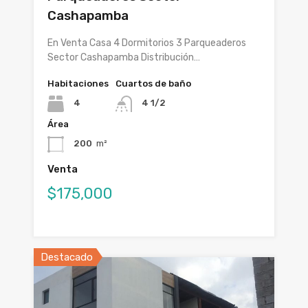
Cashapamba
En Venta Casa 4 Dormitorios 3 Parqueaderos
Sector Cashapamba Distribución…
Habitaciones
Cuartos de baño
4
4 1/2
Área
200
m²
Venta
$175,000
Destacado