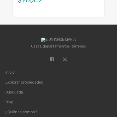
$143,352
Casas, departamentos, terrenos
Inicio
Explorar propiedades
Búsqueda
Blog
¿Quiénes somos?