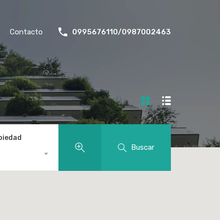
Contacto
0995676110/0987002463
piedad
Buscar