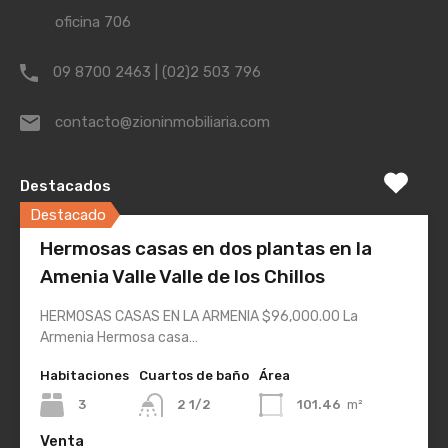
oficina 706
09 8700 2463 | (02)2 503 796
contacto@zioninmobiliaria.com
Destacados
Destacado
Hermosas casas en dos plantas en la
Amenia Valle Valle de los Chillos
HERMOSAS CASAS EN LA ARMENIA $96,000.00 La
Armenia Hermosa casa…
Habitaciones
Cuartos de baño
Área
3
2 1/2
101.46
m²
Venta