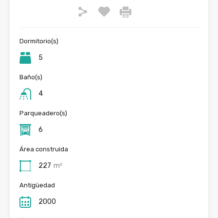
Dormitorio(s)
5
Baño(s)
4
Parqueadero(s)
6
Área construida
227
m²
Antigüedad
2000