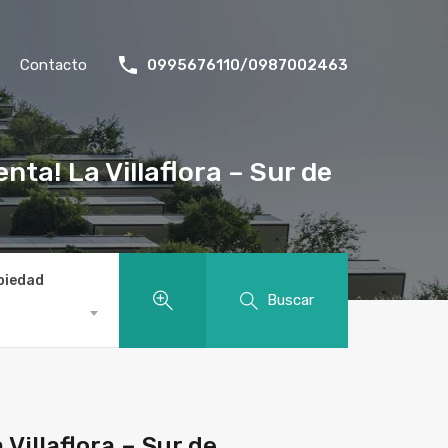
Contacto
0995676110/0987002463
ta! La Villaflora – Sur de
piedad
Buscar
illaflora – Sur de