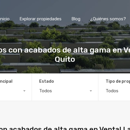
Inicio
Explorar propiedades
Blog
¿Quiénes somos?
 con acabados de alta gama en Ven
Quito
ncipal
Estado
Tipo de pro
Todos
Todos
n acabados de alta gama en Venta! La V