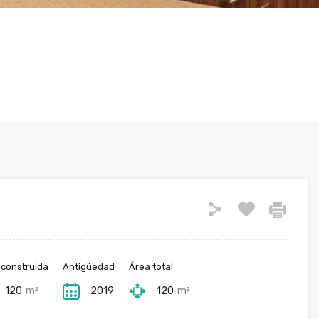
 construida
Antigüedad
Área total
120
m²
2019
120
m²