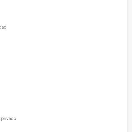
dad
 privado