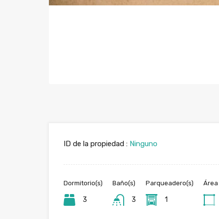
ID de la propiedad :
Ninguno
Dormitorio(s)
Baño(s)
Parqueadero(s)
Área
3
3
1