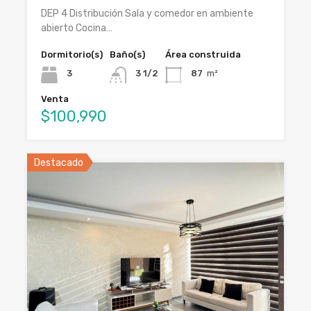
DEP 4 Distribución Sala y comedor en ambiente
abierto Cocina…
Dormitorio(s)
Baño(s)
Área construida
3
3 1/2
87
m²
Venta
$100,990
Destacado