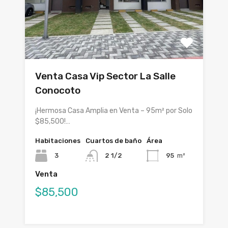
Venta Casa Vip Sector La Salle
Conocoto
¡Hermosa Casa Amplia en Venta – 95m² por Solo
$85,500!…
Habitaciones
Cuartos de baño
Área
3
2 1/2
95
m²
Venta
$85,500