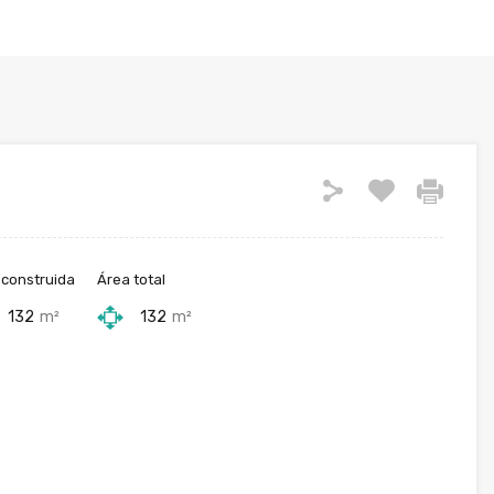
 construida
Área total
132
m²
132
m²