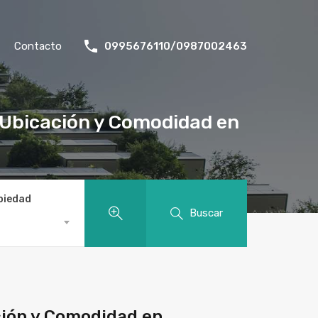
Contacto
0995676110/0987002463
 ¡Ubicación y Comodidad en
piedad
Buscar
ción y Comodidad en